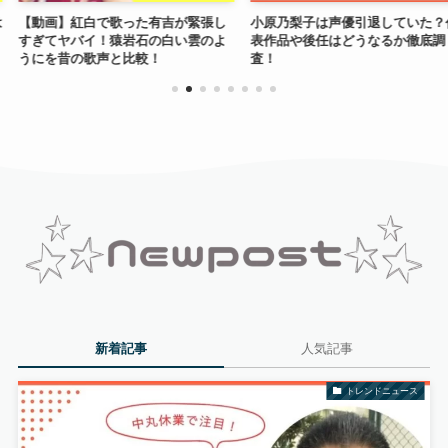
歌った有吉が緊張し
小原乃梨子は声優引退していた？代
久保木愛弓の
猿岩石の白い雲のよ
表作品や後任はどうなるか徹底調
絶！事件の背
と比較！
査！
あった！？
新着記事
人気記事
トレンドニュース