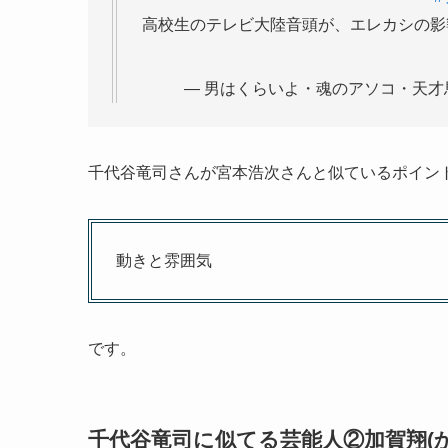
高校生のテレビ大陸音頭が、エレカシの影
— 男はくらいよ・魂のアソコ・天才馬鹿監督
千代谷竜司さんが宮本浩次さんと似ているポイン
動きと雰囲気
です。
千代谷竜司に似てる芸能人②加賀翔(か