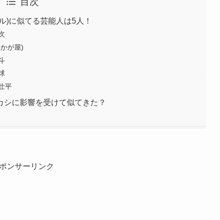
目次
ル)に似てる芸能人は5人！
次
かが屋)
斗
球
壮平
カシに影響を受けて似てきた？
ポンサーリンク